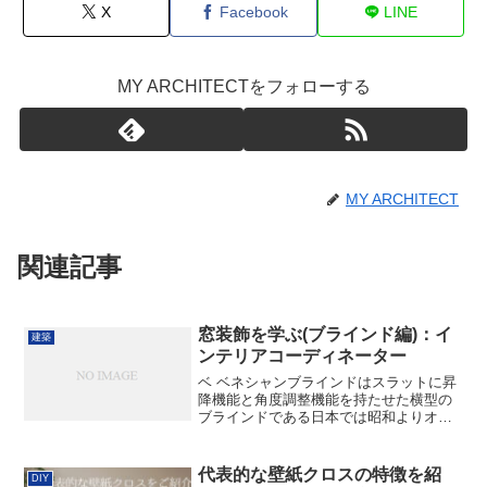
X
Facebook
LINE
MY ARCHITECTをフォローする
MY ARCHITECT
関連記事
窓装飾を学ぶ(ブラインド編)：イ
建築
ンテリアコーディネーター
ベ ベネシャンブラインドはスラットに昇
降機能と角度調整機能を持たせた横型の
ブラインドである日本では昭和よりオフ
ィスビルなどで使用され始め現在では一
般住宅等でも使用されているスラットの
素材アルミのスラット24の焼付塗装をし
代表的な壁紙クロスの特徴を紹
DIY
たものが主流その他に...