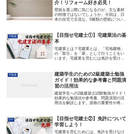
介！リフォーム好き必見！
壁紙を選ぶ際に気になるのが、主な素材
の特徴ではないでしょうか。今回は、日
本の住宅で主流な、5種類の壁紙について
解説します。それぞれのクロスについて
詳しく説明するので、壁紙のリフォーム
の際にぜひ参考にしてみてください。ビ
【目指せ宅建士①】宅建業法の基
不動産
ニールクロス「ビニール...
本
宅建業とは？宅建業とは、「宅地建物」
の「取引」を「業」として行うことをい
います。宅建業を営むには免許を受けな
ければなりません。宅地・建物とは①宅
地現在、建物が建っている土地これから
建物を建てる目的で取引される土地用途
建築学生のための2級建築士勉強
不動産
地域内の土地②建物屋根と...
ガイド！効果的な参考書と問題演
習の活用法
建築学生への2級建築士試験勉強ガイド！
効果的な勉強法や参考書、問題演習の活
用法を解説します。資格の重要性や将来
展望、合格基準や参考書選び、問題演習
の効果と活用方法を詳しく紹介します。
【目指せ宅建士②】免許について
DIY
学習しよう！
宅建業を営むためには、免許を受けなけ