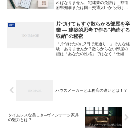
ればなりません。宅建業の免許は、都道
府県知事または国土交通大臣から受けま
す。どちらの免許を受けるかは、事務所
の場所で決まります。1つの都道府県内に
のみに事務所を設置する場合→その都道
片づけてもすぐ散らかる部屋を卒
DIY
府県知事の免許2つ以上...
業 — 建築的思考で作る“持続する
収納”の秘密
「片付けたのに3日で元通り...」そんな経
験、ありませんか？散らからない部屋の
鍵は「あなたの性格」ではなく「仕組
み」にあります。建築家が考える「動
線・ゾーニング・適材適所」の考え方
を、賃貸DIYでも取り入れられる形に落と
し込みました。散らか...
ハウスメーカーと工務店の違いとは！？
タイムレスな美しさ─ヴィンテージ家具
の魅力とは？