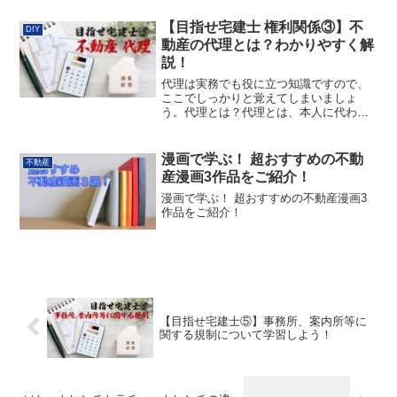
【目指せ宅建士 権利関係③】不
DIY
動産の代理とは？わかりやすく解
説！
代理は実務でも役に立つ知識ですので、
ここでしっかりと覚えてしまいましょ
う。代理とは？代理とは、本人に代わっ
て契約の締結をすることをいいます。代
理行為の効果代理人が行った行為の効果
は、直接本人に生じます。その効果が直
漫画で学ぶ！ 超おすすめの不動
不動産
接本人に生じるためには、1...
産漫画3作品をご紹介！
漫画で学ぶ！ 超おすすめの不動産漫画3
作品をご紹介！
【目指せ宅建士⑤】事務所、案内所等に
関する規制について学習しよう！