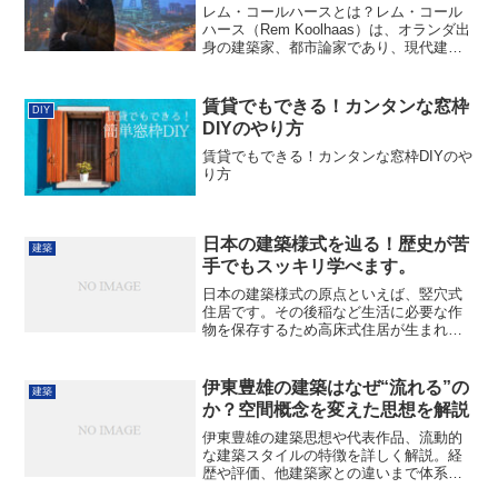
レム・コールハースとは？レム・コール
ハース（Rem Koolhaas）は、オランダ出
身の建築家、都市論家であり、現代建築
界で最も影響力のある人物の一人です。
1975年に設立した「OMA（Office for
Metropolitan Arc...
賃貸でもできる！カンタンな窓枠
DIY
DIYのやり方
賃貸でもできる！カンタンな窓枠DIYのや
り方
日本の建築様式を辿る！歴史が苦
建築
手でもスッキリ学べます。
日本の建築様式の原点といえば、竪穴式
住居です。その後稲など生活に必要な作
物を保存するため高床式住居が生まれま
した。書院造は貴族の住む家です。
伊東豊雄の建築はなぜ“流れる”の
建築
か？空間概念を変えた思想を解説
伊東豊雄の建築思想や代表作品、流動的
な建築スタイルの特徴を詳しく解説。経
歴や評価、他建築家との違いまで体系的
に理解できます。