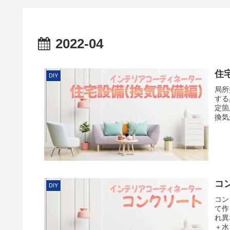
2022-04
住
DIY
局所
する
定箇
換気
コ
DIY
コン
て作
れ異
＋水