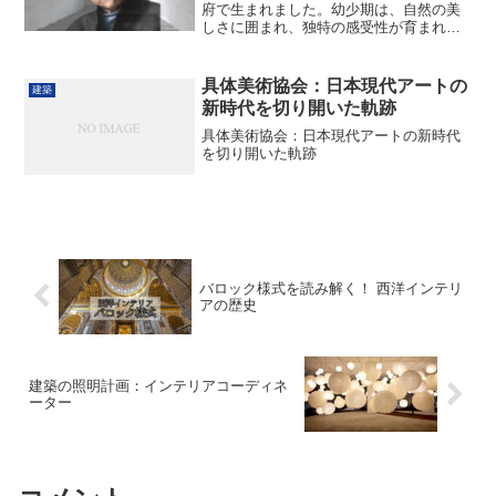
府で生まれました。幼少期は、自然の美
しさに囲まれ、独特の感受性が育まれる
環境でした。大学で建築を学ぶことはな
く、20歳で建築の道を選び、独学で技術
を磨き始めました。1969年に「安藤忠雄
具体美術協会：日本現代アートの
建築
建築研究所」を...
新時代を切り開いた軌跡
具体美術協会：日本現代アートの新時代
を切り開いた軌跡
バロック様式を読み解く！ 西洋インテリ
アの歴史
建築の照明計画：インテリアコーディネ
ーター