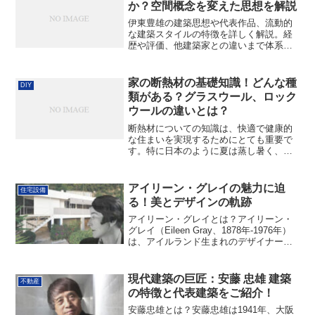
か？空間概念を変えた思想を解説
伊東豊雄の建築思想や代表作品、流動的
な建築スタイルの特徴を詳しく解説。経
歴や評価、他建築家との違いまで体系的
に理解できます。
家の断熱材の基礎知識！どんな種
DIY
類がある？グラスウール、ロック
ウールの違いとは？
断熱材についての知識は、快適で健康的
な住まいを実現するためにとても重要で
す。特に日本のように夏は蒸し暑く、冬
は寒さが厳しい気候では、適切な断熱材
を選び、正しく施工することで、光熱費
を抑え、室内の温度差を少なくし、結露
アイリーン・グレイの魅力に迫
住宅設備
やカビのリスクを減らせま...
る！美とデザインの軌跡
アイリーン・グレイとは？アイリーン・
グレイ（Eileen Gray、1878年-1976年）
は、アイルランド生まれのデザイナー、
家具職人、建築家であり、20世紀のデザ
イン界において非常に重要な存在です。
彼女はアール・デコやモダニズムといっ
現代建築の巨匠：安藤 忠雄 建築
不動産
た...
の特徴と代表建築をご紹介！
安藤忠雄とは？安藤忠雄は1941年、大阪