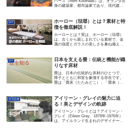
ハース（Rem Koolhaas）は、オランダ出
身の建築家、都市論家であり、現代建築
界で最も影響力のある人物の一人です。
1975年に設立した「OMA（Office for
Metropolitan Arc...
ホーロー（琺瑯）とは？素材と特
DIY
徴を徹底解説！
ホーローとは？実は、ホーロー（琺瑯）
は、古くから親しまれている素材で、金
属の強度とガラスの美しさを兼ね備えた
「夢の素材」とも言われています。その
特性を活かして、キッチン用品から住宅
設備まで幅広く使われており、現代生活
日本を支える畳：伝統と機能が織
DIY
にも欠かせない存在です。...
りなす床材
畳は、日本の伝統的な床材のひとつで、
障子とともに和室を象徴する存在です。
畳は「畳床（たたみどこ）」「畳表（た
たみおもて）」「畳縁（たたみべり）」
の3つの要素で構成され、それぞれが異な
る機能と役割を持っています。畳床（た
アイリーン・グレイの魅力に迫
住宅設備
たみどこ）：畳の芯にあ...
る！美とデザインの軌跡
アイリーン・グレイとは？アイリーン・
グレイ（Eileen Gray、1878年-1976年）
は、アイルランド生まれのデザイナー、
家具職人、建築家であり、20世紀のデザ
イン界において非常に重要な存在です。