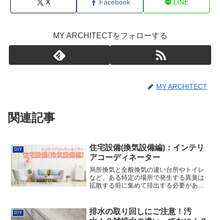
X
Facebook
LINE
MY ARCHITECTをフォローする
MY ARCHITECT
関連記事
住宅設備(換気設備編)：インテリ
DIY
アコーディネーター
局所換気と全般換気の違い台所やトイレ
など、ある特定の場所で発生する異臭は
拡散する前に集めて排出する必要があ
る。このように、特定箇所で行う換気を
局所換気といい、主に排風機のみを設置
した第3種換気が採用されることが多い。
排水の取り回しにご注意！汚
DIY
一方、酸素の供給、VOC...