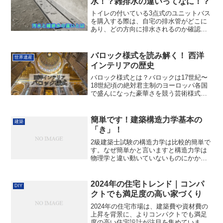
水！？雑排水の違いってなに！？
トイレの付いている3点式のユニットバス
を購入する際は、自宅の排水管がどこに
あり、どの方向に排水されるのか確認し
ないといけません。設置する準備はでき
たけど、思っている方向に排水ができな
くて接続の多いゴチャゴチャした配管に
バロック様式を読み解く！ 西洋
世界遺産
なるのは嫌ですよね。そ...
インテリアの歴史
バロック様式とは？バロックは17世紀〜
18世紀頃の絶対君主制のヨーロッパ各国
で盛んになった豪華さを競う芸術様式で
す。バロックとはイタリア語のバロッコ
(いびつな真珠)に由来します。ルネッサン
スの厳格な規則性から離れ、有機的な流
簡単です！建築構造力学基本の
建築
動感を強調してい...
「き」！
2級建築士試験の構造力学は比較的簡単で
す。なぜ簡単かと言いますと構造力学は
物理学と違い動いていないものにかかる
力を求めます。また2級建築士では静定建
築物と不静定建築物に分けることができ
ます。制定構造物は釣り合い条件式で計
2024年の住宅トレンド｜コンパ
DIY
算できます。数式は非...
クトでも満足度の高い家づくり
2024年の住宅市場は、建築費や資材費の
上昇を背景に、よりコンパクトでも満足
度の高い住宅設計が注目を集めていま