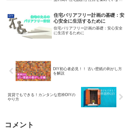
す。住まい手のライフスタイルや価値観
の変化に応じた新しいトレンドが起きて
います。1. 建築費・資材費の上昇とその
住宅バリアフリー計画の基礎：安
DIY
影響2023年のS...
心安全に生活するために
住宅バリアフリー計画の基礎：安心安全
に生活するために
DIY初心者必見！！ 古い壁紙の剥がし方
を解説
賃貸でもできる！カンタンな窓枠DIYの
やり方
コメント